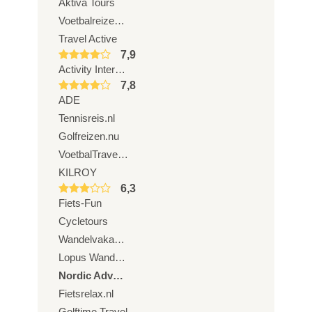
Aktiva Tours
Voetbalreizen.com
Travel Active
7,9
Activity International
7,8
ADE
Tennisreis.nl
Golfreizen.nu
VoetbalTravel.nl
KILROY
6,3
Fiets-Fun
Cycletours
Wandelvakanties Europa
Lopus Wandelreizen
Nordic Adventure Trails
Fietsrelax.nl
Golftime Travel