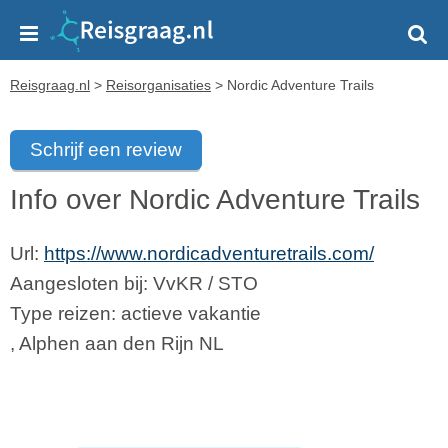
Reisgraag.nl
>
Reisorganisaties
>
Nordic Adventure Trails
Schrijf een review
Info over Nordic Adventure Trails
Url:
https://www.nordicadventuretrails.com/
Aangesloten bij:
VvKR
/
STO
Type reizen: actieve vakantie
,
Alphen aan den Rijn
NL