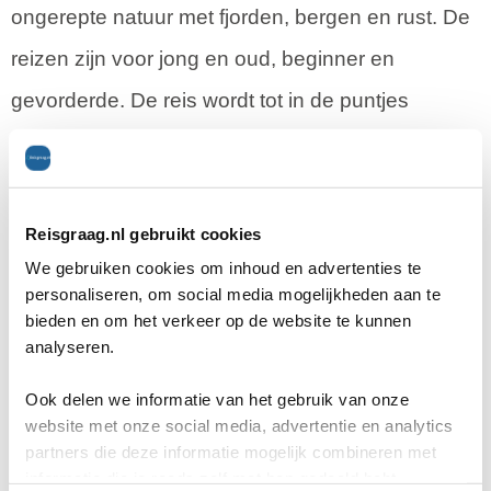
ongerepte natuur met fjorden, bergen en rust. De
reizen zijn voor jong en oud, beginner en
gevorderde. De reis wordt tot in de puntjes
verzorgt zodat je je nergens zorgen over hoeft te
maken. Een reis op maat is ook mogelijk.
Daarnaast biedt Nordic Adventure Trails de 'Arctic
Reisgraag.nl gebruikt cookies
Academy' aan. Om zelfstandig een tocht in
We gebruiken cookies om inhoud en advertenties te
personaliseren, om social media mogelijkheden aan te
Noorwegen te maken heb je bepaalde kennis en
bieden en om het verkeer op de website te kunnen
analyseren.
vaardigheden nodig. Tijdens de 7-daagse
basiscursus 'Arctic Academy' doe je deze kennis
Ook delen we informatie van het gebruik van onze
website met onze social media, advertentie en analytics
en vaardigheden op, zodat je op een
partners die deze informatie mogelijk combineren met
verantwoorde manier in de winter op vakantie in
informatie die je reeds zelf met hen gedeeld hebt.