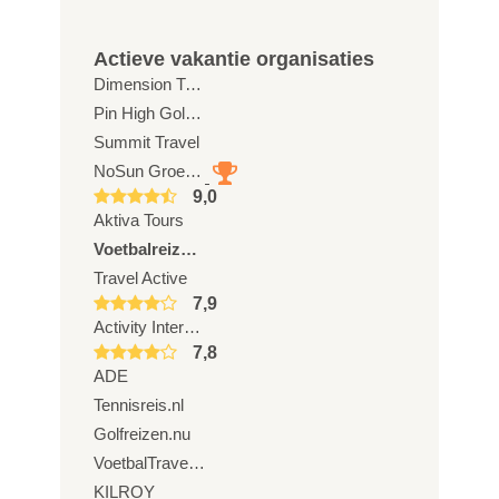
Actieve vakantie organisaties
Dimension Travel in Style
Pin High Golftravel
Summit Travel
NoSun Groepsreizen
9,0
Aktiva Tours
Voetbalreizen.com
Travel Active
7,9
Activity International
7,8
ADE
Tennisreis.nl
Golfreizen.nu
VoetbalTravel.nl
KILROY