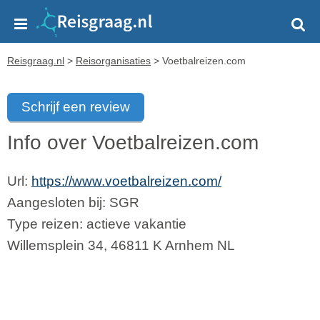
Reisgraag.nl
>
Reisorganisaties
>
Voetbalreizen.com
Schrijf een review
Info over Voetbalreizen.com
Url:
https://www.voetbalreizen.com/
Aangesloten bij:
SGR
Type reizen: actieve vakantie
Willemsplein 34
,
46811 K
Arnhem
NL