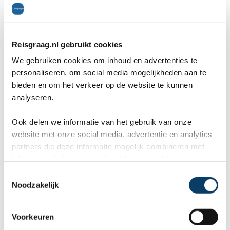
Voetbalreizen.com scoort dus gemiddeld 0,5 lager
dan het gemiddelde cijfer in de categorie actieve
vakantie. Dit is opvallend negatief.
Reisgraag.nl gebruikt cookies
We gebruiken cookies om inhoud en advertenties te
personaliseren, om social media mogelijkheden aan te
Ieder jaar wint de beste organisatie (op basis van
bieden en om het verkeer op de website te kunnen
analyseren.
goedgekeurde klantenreviews) per categorie de
Reisgraag-Award
. Voetbalreizen.com heeft deze
Ook delen we informatie van het gebruik van onze
website met onze social media, advertentie en analytics
publieksprijs
nog nooit gewonnen
.
partners die deze informatie mogelijk combineren met
informatie die je reeds zelf met hen gedeeld hebt.
C
Voetbalreizen.com krijgt gemiddeld een 8,0
Noodzakelijk
o
op basis van 2 ervaringen:
n
s
8,0
Voorkeuren
e