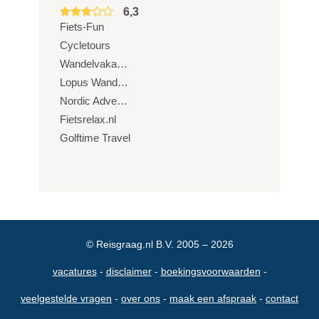
6,3
Fiets-Fun
Cycletours
Wandelvakanties Europa
Lopus Wandelreizen
Nordic Adventure Trails
Fietsrelax.nl
Golftime Travel
© Reisgraag.nl B.V. 2005 – 2026
vacatures
disclaimer
boekingsvoorwaarden
veelgestelde vragen
over ons
maak een afspraak
contact