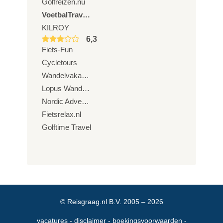
Golfreizen.nu
VoetbalTravel.nl
KILROY
6,3
Fiets-Fun
Cycletours
Wandelvakanties Europa
Lopus Wandelreizen
Nordic Adventure Trails
Fietsrelax.nl
Golftime Travel
© Reisgraag.nl B.V. 2005 – 2026
vacatures
disclaimer
boekingsvoorwaarden