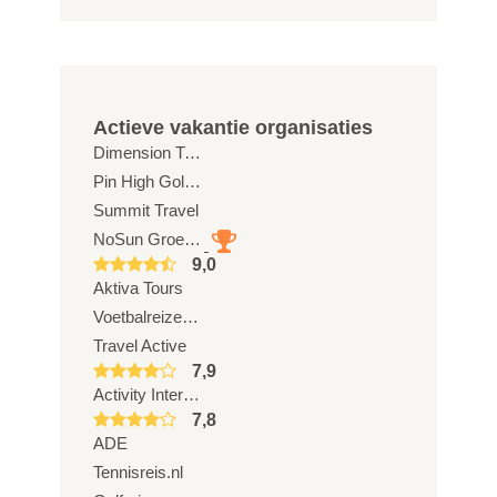
Actieve vakantie organisaties
Dimension Travel in Style
Pin High Golftravel
Summit Travel
NoSun Groepsreizen
9,0
Aktiva Tours
Voetbalreizen.com
Travel Active
7,9
Activity International
7,8
ADE
Tennisreis.nl