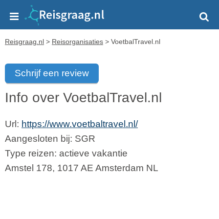
Reisgraag.nl
>
Reisorganisaties
>
VoetbalTravel.nl
Schrijf een review
Info over VoetbalTravel.nl
Url:
https://www.voetbaltravel.nl/
Aangesloten bij:
SGR
Type reizen: actieve vakantie
Amstel 178
,
1017 AE
Amsterdam
NL