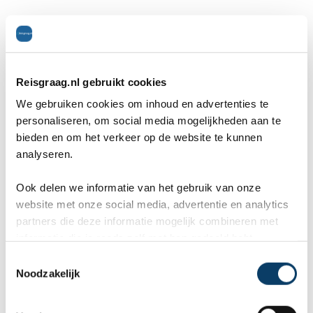
VoetbalTravel.nl scoort dus gemiddeld 2,2 lager
dan het gemiddelde cijfer in de categorie actieve
Reisgraag.nl gebruikt cookies
vakantie. Dit is opvallend negatief.
We gebruiken cookies om inhoud en advertenties te
personaliseren, om social media mogelijkheden aan te
Ieder jaar wint de beste organisatie (op basis van
bieden en om het verkeer op de website te kunnen
analyseren.
goedgekeurde klantenreviews) per categorie de
Reisgraag-Award
. VoetbalTravel.nl heeft deze
Ook delen we informatie van het gebruik van onze
website met onze social media, advertentie en analytics
publieksprijs
nog nooit gewonnen
.
partners die deze informatie mogelijk combineren met
informatie die je reeds zelf met hen gedeeld hebt.
C
VoetbalTravel.nl krijgt gemiddeld een 6,3
Noodzakelijk
o
op basis van 3 ervaringen:
n
s