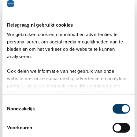
Merkato markt in Addis Abeba
(Addis Abeba)
Reisgraag.nl gebruikt cookies
We gebruiken cookies om inhoud en advertenties te
personaliseren, om social media mogelijkheden aan te
bieden en om het verkeer op de website te kunnen
analyseren.
Ook delen we informatie van het gebruik van onze
website met onze social media, advertentie en analytics
partners die deze informatie mogelijk combineren met
informatie die je reeds zelf met hen gedeeld hebt.
C
Noodzakelijk
o
De Merkato markt in Addis Abeba is de grootste
n
markt van heel Ethiopië. Op deze markt vind je veel
s
Voorkeuren
e
koopjes en souvenirs, maar als je verder kijkt dan dat