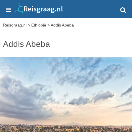
Reisgraag.nl
>
Ethiopië
>
Addis Abeba
Addis Abeba