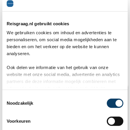
Fasilidas. In Gondar zijn veel middeleeuwse,
Spaanse en Portugese architectuur en tradities te
Reisgraag.nl gebruikt cookies
zien. Tegenwoordig is Gondar vooral een
We gebruiken cookies om inhoud en advertenties te
personaliseren, om social media mogelijkheden aan te
toeristische hot-spot. Het wordt ook wel 'het
bieden en om het verkeer op de website te kunnen
analyseren.
Camelot van Afrika' genoemd.
Ook delen we informatie van het gebruik van onze
website met onze social media, advertentie en analytics
Vakantieverhalen / reisverslagen
partners die deze informatie mogelijk combineren met
informatie die je reeds zelf met hen gedeeld hebt.
C
Noodzakelijk
o
n
s
Voorkeuren
e