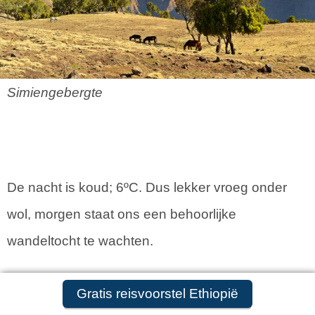
Simiengebergte
De nacht is koud; 6ºC. Dus lekker vroeg onder
wol, morgen staat ons een behoorlijke
wandeltocht te wachten.
Gratis reisvoorstel aanvragen
Gratis reisvoorstel Ethiopië
Om 6 uur opstaan en dat valt niet mee na een