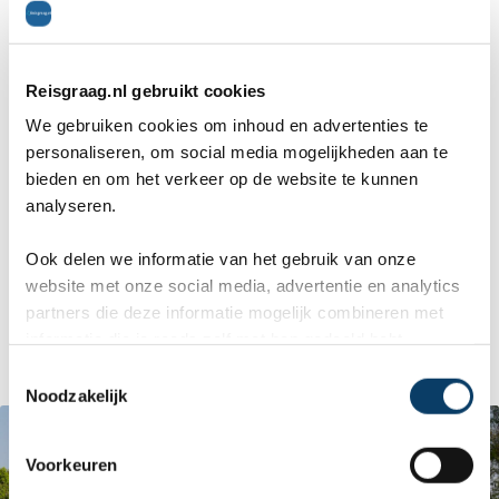
(Timkat)
In Bahir Dar verblijven wij in een typisch
Reisgraag.nl gebruikt cookies
We gebruiken cookies om inhoud en advertenties te
Ethiopisch hotel: ooit mooi geweest, en helaas
personaliseren, om social media mogelijkheden aan te
niet onderhouden. Maar de omgeving is prachtig.
bieden en om het verkeer op de website te kunnen
analyseren.
Bahir Dar is Italiaans ingericht. We krijgen een
lekker buffet met een mooi uitzicht op het
Ook delen we informatie van het gebruik van onze
website met onze social media, advertentie en analytics
Tanameer!
partners die deze informatie mogelijk combineren met
informatie die je reeds zelf met hen gedeeld hebt.
C
Noodzakelijk
o
n
s
Voorkeuren
e