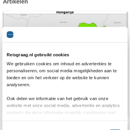
Artikelen
Reisgraag.nl gebruikt cookies
We gebruiken cookies om inhoud en advertenties te
personaliseren, om social media mogelijkheden aan te
bieden en om het verkeer op de website te kunnen
analyseren.
Ook delen we informatie van het gebruik van onze
Reisadvies: Is Hongarije een veilig
website met onze social media, advertentie en analytics
vakantieland?
partners die deze informatie mogelijk combineren met
informatie die je reeds zelf met hen gedeeld hebt.
C