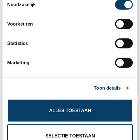
Noodzakelijk
o
n
s
Voorkeuren
e
n
t
Statistics
S
e
Marketing
l
e
c
Top 5 excursies Hongarije
Toon details
t
i
o
ALLES TOESTAAN
n
SELECTIE TOESTAAN