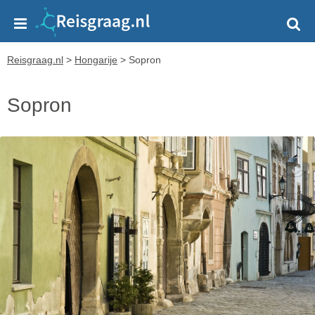
Reisgraag.nl
>
Hongarije
>
Sopron
Sopron