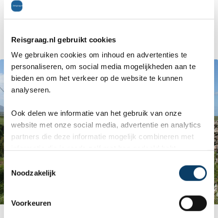
Mountains volgt een meanderend pad via nauwe
boerenpaadjes, boreen genoemd.
Reisgraag.nl gebruikt cookies
We gebruiken cookies om inhoud en advertenties te
personaliseren, om social media mogelijkheden aan te
bieden en om het verkeer op de website te kunnen
analyseren.
Ook delen we informatie van het gebruik van onze
website met onze social media, advertentie en analytics
partners die deze informatie mogelijk combineren met
informatie die je reeds zelf met hen gedeeld hebt.
C
Noodzakelijk
o
n
s
Voorkeuren
e
Dingle Way