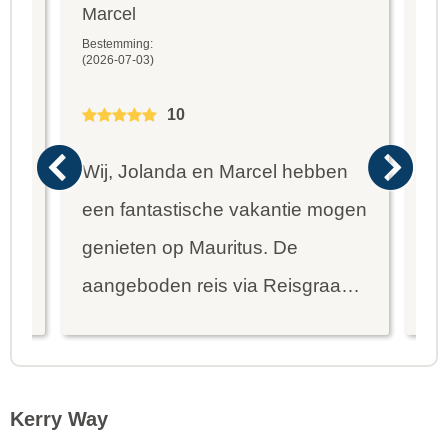
Marcel
Fr
Bestemming:
Bes
(2026-07-03)
(20
10
Wij, Jolanda en Marcel hebben
Wa
een fantastische vakantie mogen
va
genieten op Mauritus. De
To
ier
aangeboden reis via Reisgraag
be
is prima uitgebalanceerd om alle
to
mooie dingen van het eiland te
re
kunnen ontdekken...
te
Kerry Way