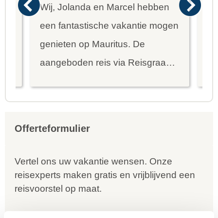
Wij, Jolanda en Marcel hebben
Wa
een fantastische vakantie mogen
va
genieten op Mauritus. De
To
ier
aangeboden reis via Reisgraag
be
is prima uitgebalanceerd om alle
to
mooie dingen van het eiland te
re
kunnen ontdekken...
te
Offerteformulier
Vertel ons uw vakantie wensen. Onze
reisexperts maken gratis en vrijblijvend een
reisvoorstel op maat.
ANVR, SGR, Calamiteitenfonds