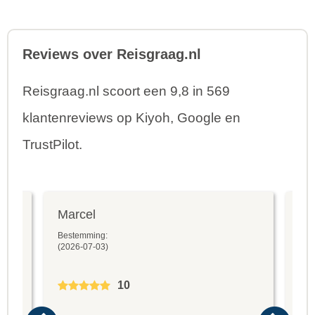
Reviews over Reisgraag.nl
Reisgraag.nl scoort een 9,8 in 569
klantenreviews op Kiyoh, Google en
TrustPilot.
Marcel
Fr
Bestemming:
Bes
(2026-07-03)
(20
10