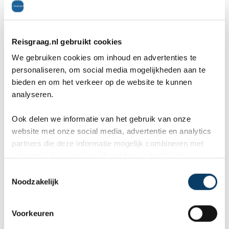
9,8 in 569 klantenreviews
Persoonlijk contact met expert
Reisgraag.nl gebruikt cookies
We gebruiken cookies om inhoud en advertenties te
Wat zijn uw wensen?
personaliseren, om social media mogelijkheden aan te
bieden en om het verkeer op de website te kunnen
analyseren.
Ook delen we informatie van het gebruik van onze
Uw gegevens
website met onze social media, advertentie en analytics
partners die deze informatie mogelijk combineren met
Naam *
informatie die je reeds zelf met hen gedeeld hebt.
C
Noodzakelijk
o
n
E-mailadres *
s
Voorkeuren
e