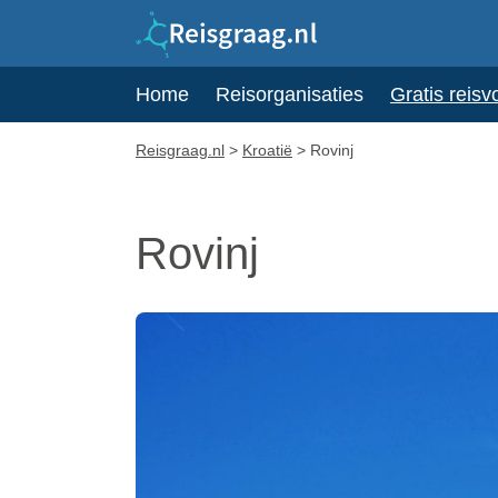
Home
Reisorganisaties
Gratis reisv
Reisgraag.nl
>
Kroatië
>
Rovinj
Rovinj