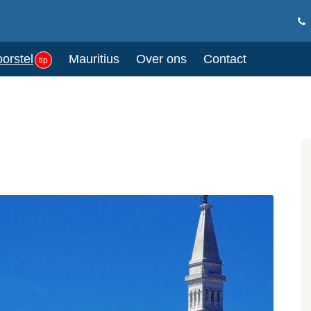
oorstel
Mauritius
Over ons
Contact
tip