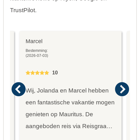
TrustPilot.
Marcel
Fr
Bestemming:
Bes
(2026-07-03)
(20
10
Wij, Jolanda en Marcel hebben
Wa
een fantastische vakantie mogen
va
genieten op Mauritus. De
To
ier
aangeboden reis via Reisgraag
be
is prima uitgebalanceerd om alle
to