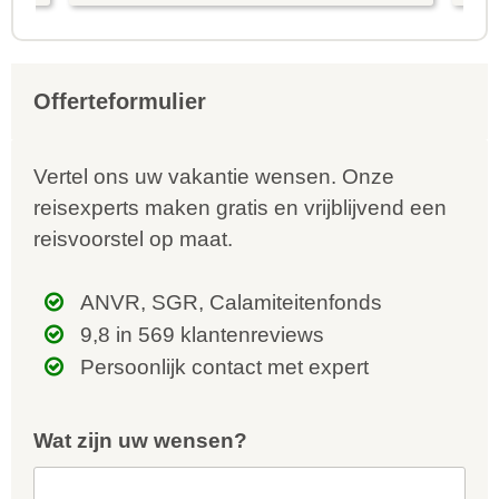
mooie dingen van het eiland te
re
kunnen ontdekken...
te
Offerteformulier
Vertel ons uw vakantie wensen. Onze
reisexperts maken gratis en vrijblijvend een
reisvoorstel op maat.
ANVR, SGR, Calamiteitenfonds
9,8 in 569 klantenreviews
Persoonlijk contact met expert
Wat zijn uw wensen?