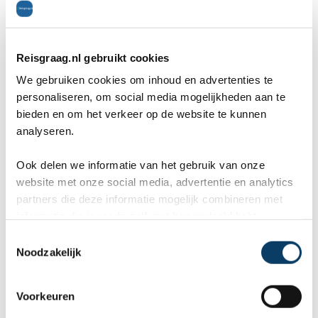
Merzouga is een heel oud, klein stadje aan de
rand van de Sahara. De inwoners leven
grotendeels van de landbouw en het toerisme. In
Reisgraag.nl gebruikt cookies
We gebruiken cookies om inhoud en advertenties te
Merzouga kan je ultiem genieten in een luxe
personaliseren, om social media mogelijkheden aan te
hotel, wat een groot contrast geeft met de simpele
bieden en om het verkeer op de website te kunnen
analyseren.
omgeving. Vanuit Merzouga kan je onder
begeleiding van een gids ook tochten maken
Ook delen we informatie van het gebruik van onze
website met onze social media, advertentie en analytics
door de Sahara. De kameel is nog steeds het
partners die deze informatie mogelijk combineren met
populairste vervoersmiddel in de zandduinen,
informatie die je reeds zelf met hen gedeeld hebt.
C
maar ook jeeps en quads zijn tegenwoordig te
Noodzakelijk
o
huur. Eenmaal in de Sahara kan je overnachten
n
s
Voorkeuren
in een van de kampen met bedoeïenententen. Dit
e