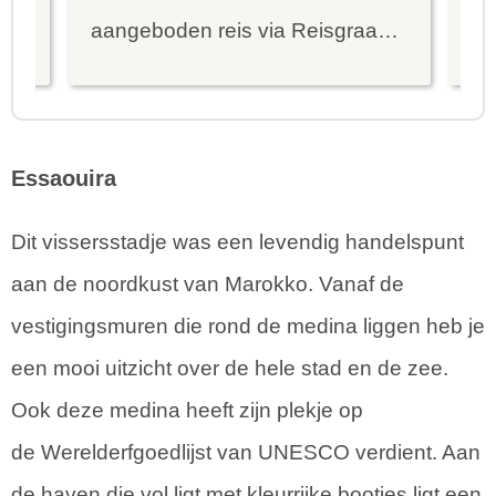
ier
aangeboden reis via Reisgraag
be
is prima uitgebalanceerd om alle
to
mooie dingen van het eiland te
re
kunnen ontdekken...
te
Essaouira
Dit vissersstadje was een levendig handelspunt
aan de noordkust van Marokko. Vanaf de
vestigingsmuren die rond de medina liggen heb je
een mooi uitzicht over de hele stad en de zee.
Ook deze medina heeft zijn plekje op
de Werelderfgoedlijst van UNESCO verdient. Aan
de haven die vol ligt met kleurrijke bootjes ligt een