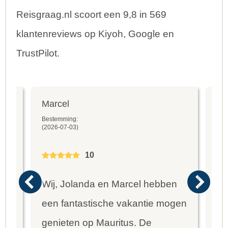
Reisgraag.nl scoort een 9,8 in 569
klantenreviews op Kiyoh, Google en
TrustPilot.
Marcel
Fr
Bestemming:
Bes
(2026-07-03)
(20
10
Wij, Jolanda en Marcel hebben
Wa
een fantastische vakantie mogen
va
genieten op Mauritus. De
To