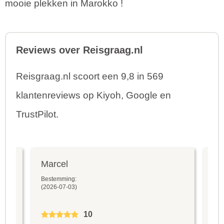
mooie plekken in Marokko !
Reviews over Reisgraag.nl
Reisgraag.nl scoort een 9,8 in 569
klantenreviews op Kiyoh, Google en
TrustPilot.
Marcel
Fr
Bestemming:
Bes
(2026-07-03)
(20
10