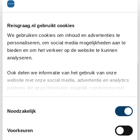
Deel dit artikel
Reisgraag.nl gebruikt cookies
We gebruiken cookies om inhoud en advertenties te
personaliseren, om social media mogelijkheden aan te
Gerelateerde artikelen
bieden en om het verkeer op de website te kunnen
analyseren.
Ook delen we informatie van het gebruik van onze
website met onze social media, advertentie en analytics
partners die deze informatie mogelijk combineren met
informatie die je reeds zelf met hen gedeeld hebt.
C
Noodzakelijk
o
n
s
Voorkeuren
e