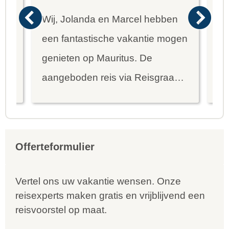
Wij, Jolanda en Marcel hebben
Wa
een fantastische vakantie mogen
va
genieten op Mauritus. De
To
ier
aangeboden reis via Reisgraag
be
is prima uitgebalanceerd om alle
to
mooie dingen van het eiland te
re
kunnen ontdekken...
te
Offerteformulier
Vertel ons uw vakantie wensen. Onze
reisexperts maken gratis en vrijblijvend een
reisvoorstel op maat.