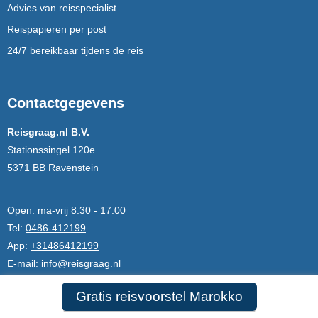
Advies van reisspecialist
Reispapieren per post
24/7 bereikbaar tijdens de reis
Contactgegevens
Reisgraag.nl B.V.
Stationssingel 120e
5371 BB Ravenstein
Open:
ma-vrij 8.30 - 17.00
Tel:
0486-412199
App:
+31486412199
E-mail:
info@reisgraag.nl
Lid van:
ANVR,SGR,CF
Gratis reisvoorstel Marokko