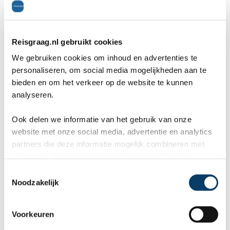
5371BB Ravenstein
Reisgraag.nl gebruikt cookies
0486-412199
We gebruiken cookies om inhoud en advertenties te
0486-412199
personaliseren, om social media mogelijkheden aan te
bieden en om het verkeer op de website te kunnen
rb@reisgraag.nl
analyseren.
Ook delen we informatie van het gebruik van onze
website met onze social media, advertentie en analytics
Aangesloten bij
partners die deze informatie mogelijk combineren met
informatie die je reeds zelf met hen gedeeld hebt.
C
Noodzakelijk
o
n
9,8 in 569 reviews
s
Voorkeuren
e