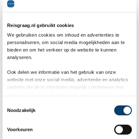
Reisgraag.nl
Reisgraag.nl gebruikt cookies
Stationssingel 120e
We gebruiken cookies om inhoud en advertenties te
personaliseren, om social media mogelijkheden aan te
5371BB Ravenstein
bieden en om het verkeer op de website te kunnen
analyseren.
0486-412199
Ook delen we informatie van het gebruik van onze
website met onze social media, advertentie en analytics
0486-412199
partners die deze informatie mogelijk combineren met
rb@reisgraag.nl
informatie die je reeds zelf met hen gedeeld hebt.
C
Noodzakelijk
o
n
Aangesloten bij
s
Voorkeuren
e