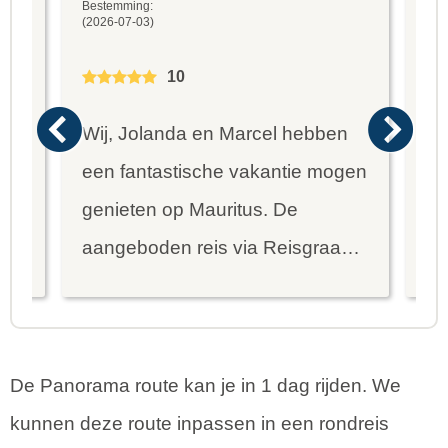
Bestemming:
Bes
(2026-07-03)
(20
10
Wij, Jolanda en Marcel hebben
Wa
een fantastische vakantie mogen
va
genieten op Mauritus. De
To
ier
aangeboden reis via Reisgraag
be
is prima uitgebalanceerd om alle
to
mooie dingen van het eiland te
re
kunnen ontdekken...
te
De Panorama route kan je in 1 dag rijden. We
kunnen deze route inpassen in een rondreis