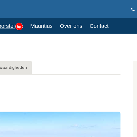
oorstel
Mauritius
Over ons
Contact
tip
waardigheden