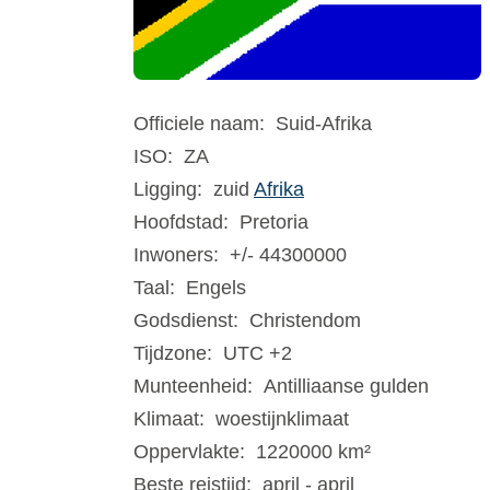
Officiele naam:
Suid-Afrika
ISO:
ZA
Ligging:
zuid
Afrika
Hoofdstad:
Pretoria
Inwoners:
+/- 44300000
Taal:
Engels
Godsdienst:
Christendom
Tijdzone:
UTC +2
Munteenheid:
Antilliaanse gulden
Klimaat:
woestijnklimaat
Oppervlakte:
1220000 km²
Beste reistijd:
april - april