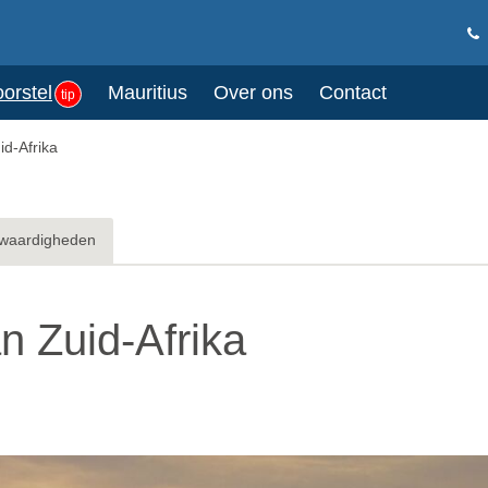
oorstel
Mauritius
Over ons
Contact
tip
id-Afrika
waardigheden
n Zuid-Afrika