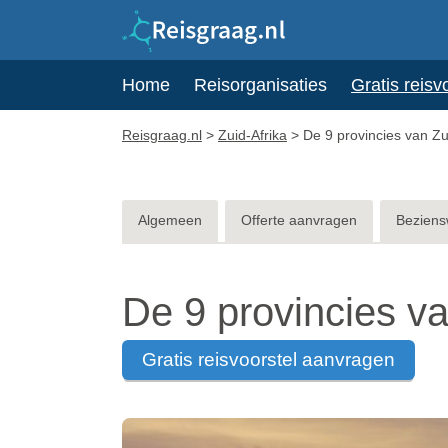
Home
Reisorganisaties
Gratis reisv
Reisgraag.nl
>
Zuid-Afrika
>
De 9 provincies van Zu
Algemeen
Offerte aanvragen
Beziens
De 9 provincies va
gratis reisvoorstel aanvragen