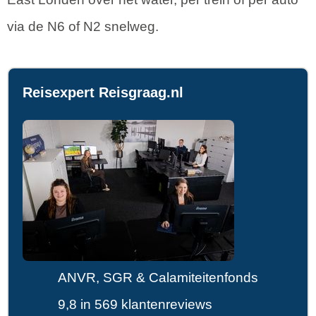
via de N6 of N2 snelweg.
Reisexpert Reisgraag.nl
ANVR, SGR & Calamiteitenfonds
9,8 in 569 klantenreviews