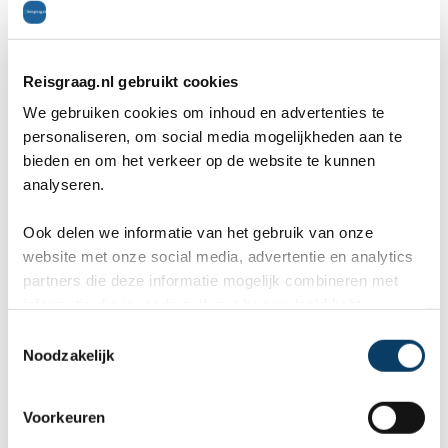
reisvoorstel op maat.
ANVR, SGR, Calamiteitenfonds
Reisgraag.nl gebruikt cookies
9,8 in 569 klantenreviews
We gebruiken cookies om inhoud en advertenties te
Persoonlijk contact met expert
personaliseren, om social media mogelijkheden aan te
bieden en om het verkeer op de website te kunnen
analyseren.
Wat zijn uw wensen?
Ook delen we informatie van het gebruik van onze
website met onze social media, advertentie en analytics
partners die deze informatie mogelijk combineren met
informatie die je reeds zelf met hen gedeeld hebt.
Uw gegevens
C
Noodzakelijk
o
Naam *
n
s
Voorkeuren
e