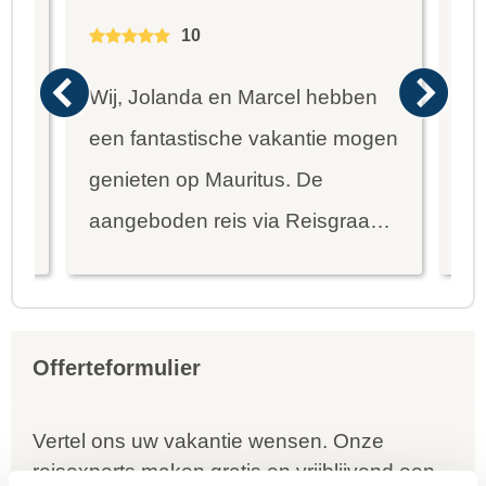
10
Wij, Jolanda en Marcel hebben
Wa
een fantastische vakantie mogen
va
genieten op Mauritus. De
To
ier
aangeboden reis via Reisgraag
be
is prima uitgebalanceerd om alle
to
mooie dingen van het eiland te
re
kunnen ontdekken...
te
Offerteformulier
Vertel ons uw vakantie wensen. Onze
reisexperts maken gratis en vrijblijvend een