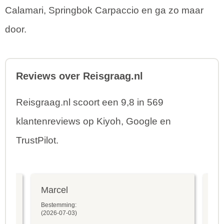
Calamari, Springbok Carpaccio en ga zo maar
door.
Reviews over Reisgraag.nl
Reisgraag.nl scoort een 9,8 in 569
klantenreviews op Kiyoh, Google en
TrustPilot.
Marcel
Fr
Bestemming:
Bes
(2026-07-03)
(20