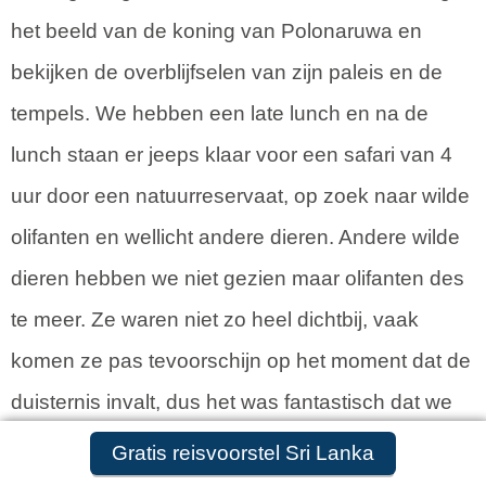
het beeld van de koning van Polonaruwa en
bekijken de overblijfselen van zijn paleis en de
tempels. We hebben een late lunch en na de
lunch staan er jeeps klaar voor een safari van 4
uur door een natuurreservaat, op zoek naar wilde
olifanten en wellicht andere dieren. Andere wilde
dieren hebben we niet gezien maar olifanten des
te meer. Ze waren niet zo heel dichtbij, vaak
komen ze pas tevoorschijn op het moment dat de
duisternis invalt, dus het was fantastisch dat we
oog in oog stonden met een kleine kudde. Vier
Gratis reisvoorstel aanvragen
Gratis reisvoorstel Sri Lanka
uur later komen we stoffig aan in het hotel. We