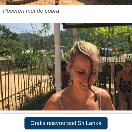
Poseren met de cobra
Snakefarm
Gratis reisvoorstel aanvragen
Gratis reisvoorstel Sri Lanka