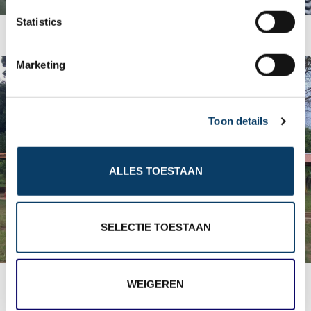
n
t
Statistics
Een lift geregeld
S
e
Marketing
l
e
c
Toon details
t
i
o
ALLES TOESTAAN
n
SELECTIE TOESTAAN
Dilsara Holiday Resort
WEIGEREN