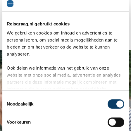
aankomt. Wij hadden dat dus niet, dus zijn gaan
lopen naar het dichtstbijzijnde winkeltje. Dat bleek
Reisgraag.nl gebruikt cookies
toch een paar kilometer verder dan verwacht dus
We gebruiken cookies om inhoud en advertenties te
personaliseren, om social media mogelijkheden aan te
toen mochten we gelukkig met iemand meerijden!
bieden en om het verkeer op de website te kunnen
analyseren.
Ook delen we informatie van het gebruik van onze
website met onze social media, advertentie en analytics
partners die deze informatie mogelijk combineren met
informatie die je reeds zelf met hen gedeeld hebt.
C
Noodzakelijk
o
n
s
Voorkeuren
e