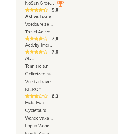
NoSun Groepsreizen
9,0
Aktiva Tours
Voetbalreizen.com
Travel Active
7,9
Activity International
7,8
ADE
Tennisreis.nl
Golfreizen.nu
VoetbalTravel.nl
KILROY
6,3
Fiets-Fun
Cycletours
Wandelvakanties Europa
Lopus Wandelreizen
Nordic Adventure Trails