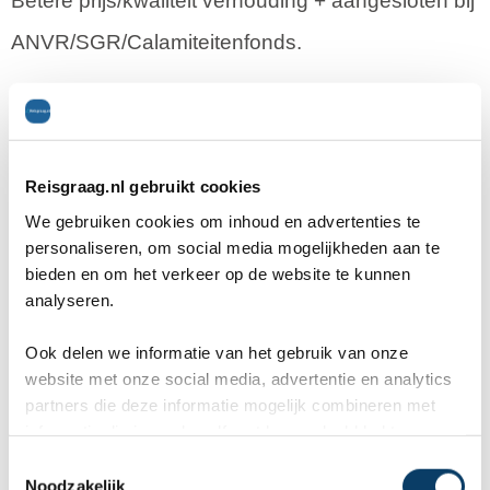
Betere prijs/kwaliteit verhouding + aangesloten bij
ANVR/SGR/Calamiteitenfonds.
Welke bestemmingen verkopen jullie op dit
moment het meest?
Reisgraag.nl gebruikt cookies
Oostenrijk en Duitsland
We gebruiken cookies om inhoud en advertenties te
personaliseren, om social media mogelijkheden aan te
bieden en om het verkeer op de website te kunnen
Kun je trends of verschuivingen noemen
analyseren.
m.b.t. bestemmingen?
Ook delen we informatie van het gebruik van onze
De trend bij ons is de verschuiving naar de meer
website met onze social media, advertentie en analytics
partners die deze informatie mogelijk combineren met
dichtbij bestemmingen als Duitsland en
informatie die je reeds zelf met hen gedeeld hebt.
Oostenrijk.
C
Noodzakelijk