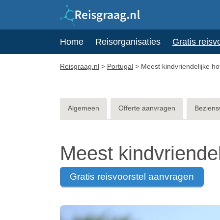
Home
Reisorganisaties
Gratis reisv
Reisgraag.nl
>
Portugal
>
Meest kindvriendelijke ho
Algemeen
Offerte aanvragen
Beziens
Meest kindvriendel
gratis reisvoorstel aanvragen