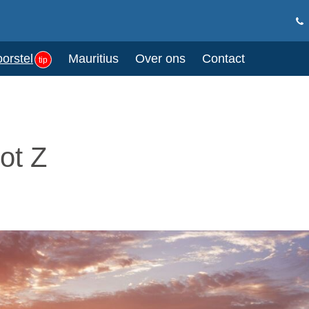
oorstel
Mauritius
Over ons
Contact
tip
ot Z