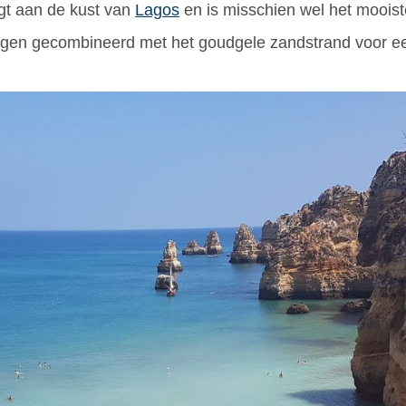
gt aan de kust van
Lagos
en is misschien wel het mooist
zorgen gecombineerd met het goudgele zandstrand voor ee