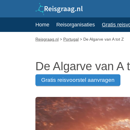
Home
Reisorganisaties
Gratis reisv
Reisgraag.nl
>
Portugal
>
De Algarve van A tot Z
De Algarve van A t
gratis reisvoorstel aanvragen