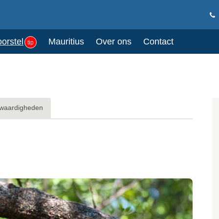
oorstel
Mauritius
Over ons
Contact
tip
waardigheden