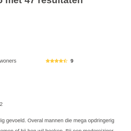
5 met 47 resultaten
nwoners
9
22
ig gevoeld. Overal mannen die mega opdringerig