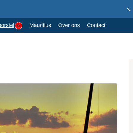
oorstel
Mauritius
Over ons
Contact
tip