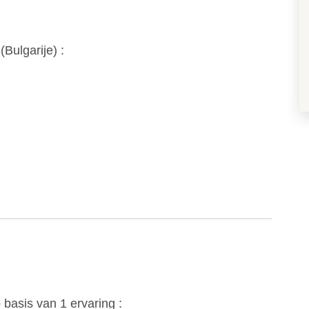
(
Bulgarije
) :
 basis van
1
ervaring :