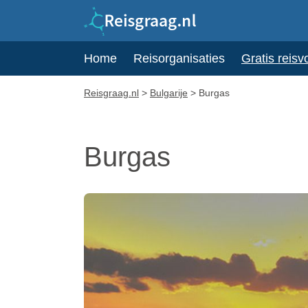
Home
Reisorganisaties
Gratis reisv
Reisgraag.nl
>
Bulgarije
>
Burgas
Burgas