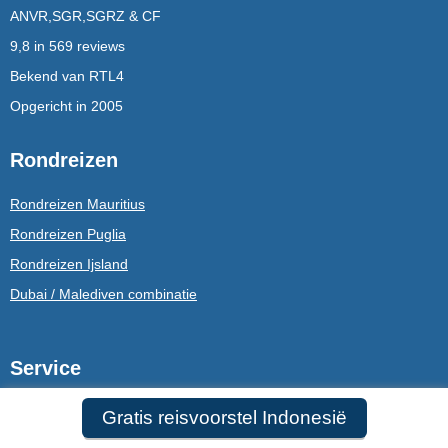
ANVR,SGR,SGRZ & CF
9,8 in 569 reviews
Bekend van RTL4
Opgericht in 2005
Rondreizen
Rondreizen Mauritius
Rondreizen Puglia
Rondreizen Ijsland
Dubai / Malediven combinatie
Service
Persoonlijk & snel contact
Gratis reisvoorstel Indonesië
Advies van reisspecialist