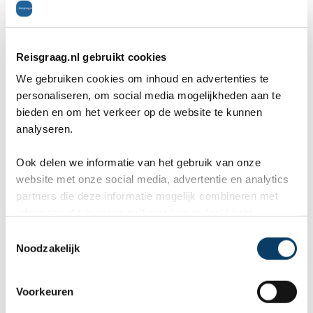
Reisgraag.nl gebruikt cookies
We gebruiken cookies om inhoud en advertenties te
Uw gegevens
personaliseren, om social media mogelijkheden aan te
bieden en om het verkeer op de website te kunnen
Naam *
analyseren.
Ook delen we informatie van het gebruik van onze
website met onze social media, advertentie en analytics
E-mailadres *
partners die deze informatie mogelijk combineren met
informatie die je reeds zelf met hen gedeeld hebt.
C
Noodzakelijk
Telefoon *
o
n
s
Voorkeuren
e