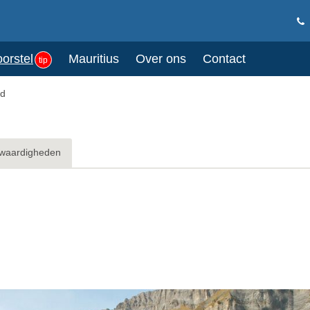
oorstel
Mauritius
Over ons
Contact
tip
nd
waardigheden