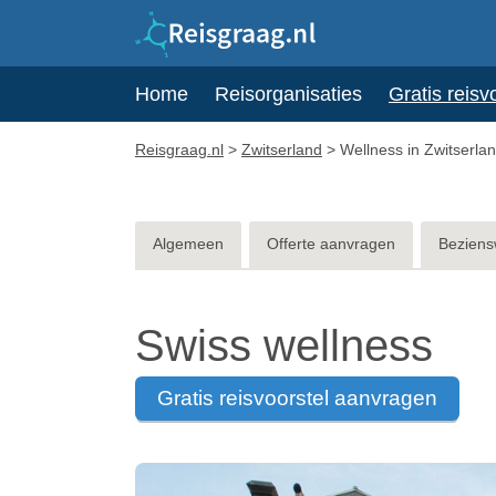
Home
Reisorganisaties
Gratis reisv
Reisgraag.nl
>
Zwitserland
>
Wellness in Zwitserla
Algemeen
Offerte aanvragen
Beziens
Swiss wellness
gratis reisvoorstel aanvragen