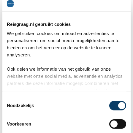
weg naar de burcht. Allereerst bekijken we de wijk
rondom de burcht, genaamd Hradcany. De
Reisgraag.nl gebruikt cookies
Praagse burcht is verreweg het grootste en
We gebruiken cookies om inhoud en advertenties te
personaliseren, om social media mogelijkheden aan te
belangrijkste in deze wijk. De St Vitus Kathedraal
bieden en om het verkeer op de website te kunnen
torent hoog boven de 9e eeuwse fundamenten
analyseren.
van de burcht uit. Verschillende Boheemse
Ook delen we informatie van het gebruik van onze
koningen liggen begraven in deze grote, gotische
website met onze social media, advertentie en analytics
partners die deze informatie mogelijk combineren met
kerk.
informatie die je reeds zelf met hen gedeeld hebt.
We wandelen door het zogenaamde 'gouden
C
Noodzakelijk
o
laantje' en wanen ons even in een echt
n
middeleeuws stadje. De winkels van oude
s
Voorkeuren
e
ambachtslieden zijn inmiddels vervangen door