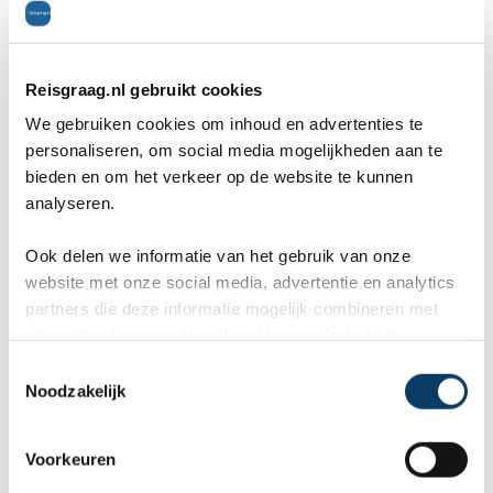
Vertel ons uw vakantie wensen. Onze
Reisgraag.nl gebruikt cookies
reisexperts maken gratis en vrijblijvend een
We gebruiken cookies om inhoud en advertenties te
reisvoorstel op maat.
personaliseren, om social media mogelijkheden aan te
bieden en om het verkeer op de website te kunnen
ANVR, SGR, Calamiteitenfonds
analyseren.
9,8 in 569 klantenreviews
Ook delen we informatie van het gebruik van onze
Persoonlijk contact met expert
website met onze social media, advertentie en analytics
partners die deze informatie mogelijk combineren met
Wat zijn uw wensen?
informatie die je reeds zelf met hen gedeeld hebt.
C
Noodzakelijk
o
n
s
Voorkeuren
e
Uw gegevens