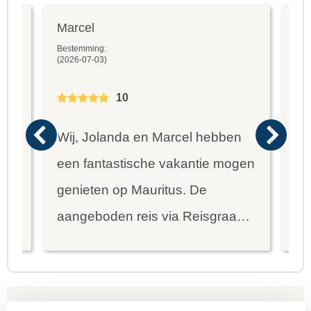
Marcel
Fr
Bestemming:
Bes
(2026-07-03)
(20
10
Wij, Jolanda en Marcel hebben
Wa
een fantastische vakantie mogen
va
genieten op Mauritus. De
To
ier
aangeboden reis via Reisgraag
be
is prima uitgebalanceerd om alle
to
mooie dingen van het eiland te
re
kunnen ontdekken...
te
Offerteformulier