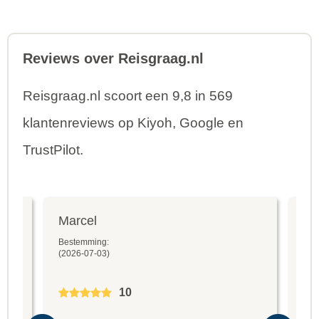
Reviews over Reisgraag.nl
Reisgraag.nl scoort een 9,8 in 569
klantenreviews op Kiyoh, Google en
TrustPilot.
Marcel
Fr
Bestemming:
Bes
(2026-07-03)
(20
10