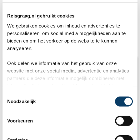
Reisgraag.nl gebruikt cookies
We gebruiken cookies om inhoud en advertenties te
personaliseren, om social media mogelijkheden aan te
bieden en om het verkeer op de website te kunnen
Gerelateerde artikelen
analyseren.
Ook delen we informatie van het gebruik van onze
website met onze social media, advertentie en analytics
partners die deze informatie mogelijk combineren met
informatie die je reeds zelf met hen gedeeld hebt.
C
Noodzakelijk
o
n
s
Voorkeuren
e
Beste reistijd Argentinië: vliegtijd en beste
n
maand