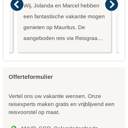
Wij, Jolanda en Marcel hebben
Wa
een fantastische vakantie mogen
va
genieten op Mauritus. De
To
ier
aangeboden reis via Reisgraag
be
is prima uitgebalanceerd om alle
to
mooie dingen van het eiland te
re
kunnen ontdekken...
te
Offerteformulier
Vertel ons uw vakantie wensen. Onze
reisexperts maken gratis en vrijblijvend een
reisvoorstel op maat.