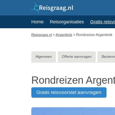
Home
Reisorganisaties
Gratis reisv
Reisgraag.nl
>
Argentinië
>
Rondreizen Argentinië
Algemeen
Offerte aanvragen
Beziens
Rondreizen Argent
gratis reisvoorstel aanvragen