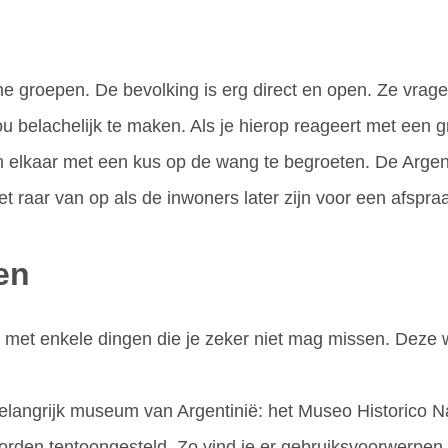
he groepen. De bevolking is erg direct en open. Ze vrag
u belachelijk te maken. Als je hierop reageert met een gra
 elkaar met een kus op de wang te begroeten. De Argenti
iet raar van op als de inwoners later zijn voor een afspra
en
and met enkele dingen die je zeker niet mag missen. Deze
belangrijk museum van Argentinië: het Museo Historico 
orden tentoongesteld. Zo vind je er gebruiksvoorwerpen