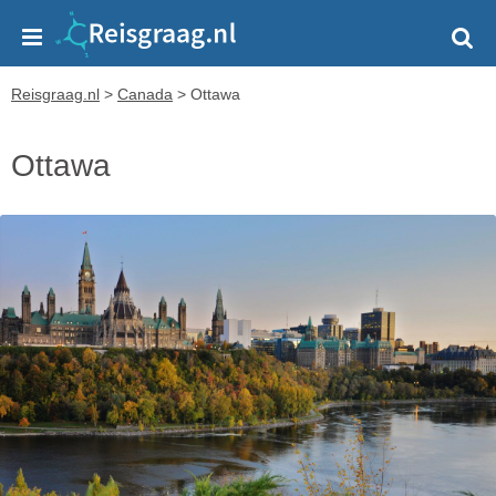
Reisgraag.nl
>
Canada
>
Ottawa
Ottawa