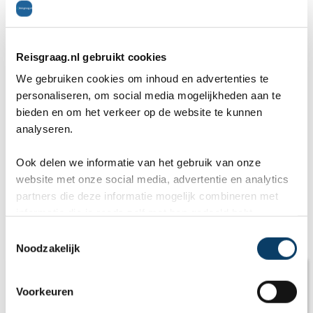
E-mailadres *
Reisgraag.nl gebruikt cookies
We gebruiken cookies om inhoud en advertenties te
Telefoon *
personaliseren, om social media mogelijkheden aan te
bieden en om het verkeer op de website te kunnen
analyseren.
Ook delen we informatie van het gebruik van onze
Gratis reisvoorstel
website met onze social media, advertentie en analytics
partners die deze informatie mogelijk combineren met
* = verplicht.
Privacy beleid
is van toepassing
informatie die je reeds zelf met hen gedeeld hebt.
Artikelen
C
Noodzakelijk
o
n
s
Voorkeuren
e