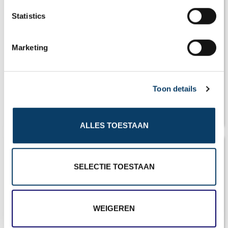
n
t
Statistics
S
e
Marketing
l
e
c
Toon details
t
i
o
Klimaat Canada
ALLES TOESTAAN
n
SELECTIE TOESTAAN
WEIGEREN