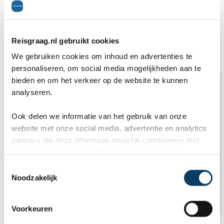
Reisgraag.nl gebruikt cookies
Gerelateerde artikelen
We gebruiken cookies om inhoud en advertenties te
personaliseren, om social media mogelijkheden aan te
bieden en om het verkeer op de website te kunnen
analyseren.
Ook delen we informatie van het gebruik van onze
website met onze social media, advertentie en analytics
partners die deze informatie mogelijk combineren met
informatie die je reeds zelf met hen gedeeld hebt.
C
Noodzakelijk
o
n
Klimaat Engeland
s
Voorkeuren
e