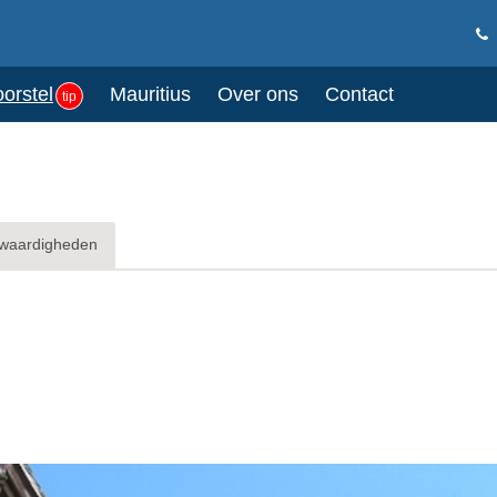
oorstel
Mauritius
Over ons
Contact
tip
waardigheden