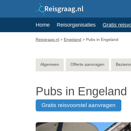
Home
Reisorganisaties
Gratis reisv
Reisgraag.nl
>
Engeland
>
Pubs in Engeland
Algemeen
Offerte aanvragen
Beziens
Pubs in Engeland
gratis reisvoorstel aanvragen