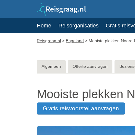
Home
Reisorganisaties
Gratis reisv
Reisgraag.nl
>
Engeland
>
Mooiste plekken Noord
Algemeen
Offerte aanvragen
Beziens
Mooiste plekken 
gratis reisvoorstel aanvragen