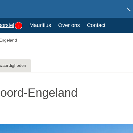
oorstel
Mauritius
Over ons
Contact
tip
-Engeland
waardigheden
Noord-Engeland