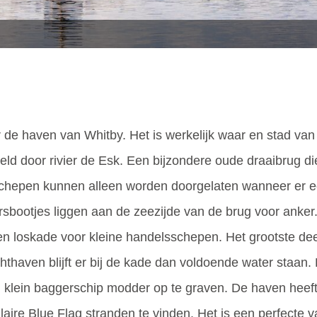
 de haven van Whitby. Het is werkelijk waar en stad van
eld door rivier de Esk. Een bijzondere oude draaibrug d
schepen kunnen alleen worden doorgelaten wanneer er e
rsbootjes liggen aan de zeezijde van de brug voor anker
en loskade voor kleine handelsschepen. Het grootste deel 
chthaven blijft er bij de kade dan voldoende water staan
en klein baggerschip modder op te graven. De haven heef
laire Blue Flag stranden te vinden. Het is een perfecte