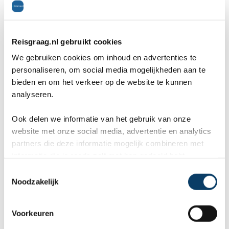
Reisgraag.nl gebruikt cookies
We gebruiken cookies om inhoud en advertenties te
personaliseren, om social media mogelijkheden aan te
bieden en om het verkeer op de website te kunnen
analyseren.
Beste reistijd voor het zuiden van IJsland
Ook delen we informatie van het gebruik van onze
website met onze social media, advertentie en analytics
Het zuiden is het hele jaar goed te bereizen. In
partners die deze informatie mogelijk combineren met
informatie die je reeds zelf met hen gedeeld hebt.
tegenstelling tot het noorden heeft het zuiden
C
weinig tot geen last van ongangbare wegen. De
Noodzakelijk
o
n
beste reistijd voor
het zuiden van IJsland
is sterk
s
Voorkeuren
afhankelijk van je wensen. De ijsgrotten zijn
e