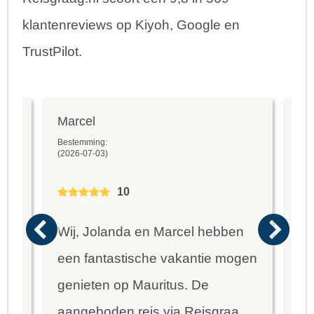
klantenreviews op Kiyoh, Google en
TrustPilot.
Marcel
Fr
Bestemming:
Bes
(2026-07-03)
(20
10
Wij, Jolanda en Marcel hebben
Wa
een fantastische vakantie mogen
va
genieten op Mauritus. De
To
ier
aangeboden reis via Reisgraag
be