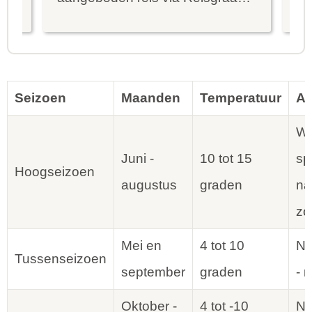
is prima uitgebalanceerd om alle
to
mooie dingen van het eiland te
re
kunnen ontdekken...
te
Seizoen
Maanden
Temperatuur
Ac
Wa
Juni -
10 tot 15
sp
Hoogseizoen
augustus
graden
na
zo
Mei en
4 tot 10
No
Tussenseizoen
september
graden
- 
Oktober -
4 tot -10
No