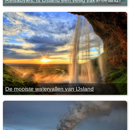
Reisadvies: Is IJsland een veilig vakantieland?
De mooiste watervallen van IJsland