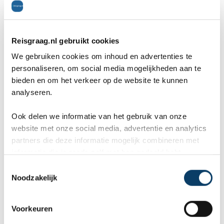
0486-412199
rb@reisgraag.nl
Reisgraag.nl gebruikt cookies
We gebruiken cookies om inhoud en advertenties te
personaliseren, om social media mogelijkheden aan te
Aangesloten bij
bieden en om het verkeer op de website te kunnen
analyseren.
Ook delen we informatie van het gebruik van onze
website met onze social media, advertentie en analytics
partners die deze informatie mogelijk combineren met
9,8 in 569 reviews
informatie die je reeds zelf met hen gedeeld hebt.
C
Noodzakelijk
o
n
s
Voorkeuren
e