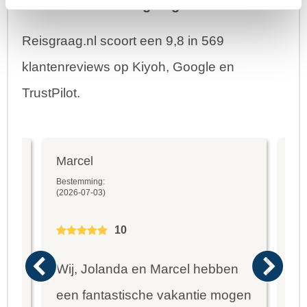
Reviews over Reisgraag.nl
Reisgraag.nl scoort een 9,8 in 569
klantenreviews op Kiyoh, Google en
TrustPilot.
Marcel
Fr
Bestemming:
Bes
(2026-07-03)
(20
10
Wij, Jolanda en Marcel hebben
Wa
een fantastische vakantie mogen
va