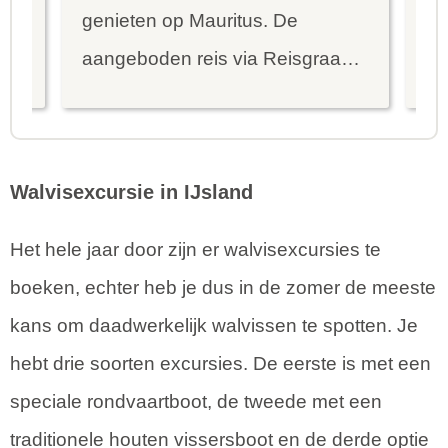
genieten op Mauritus. De
To
ier
aangeboden reis via Reisgraag
be
is prima uitgebalanceerd om alle
to
mooie dingen van het eiland te
re
kunnen ontdekken...
te
Walvisexcursie in IJsland
Het hele jaar door zijn er walvisexcursies te
boeken, echter heb je dus in de zomer de meeste
kans om daadwerkelijk walvissen te spotten. Je
hebt drie soorten excursies. De eerste is met een
speciale rondvaartboot, de tweede met een
traditionele houten vissersboot en de derde optie