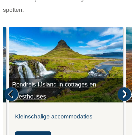
spotten.
Rondreis IJsland in cottages en
guesthouses
Ro
Kleinschalige accommodaties
L