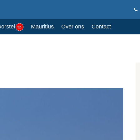
oorstel
Mauritius
Over ons
Contact
tip