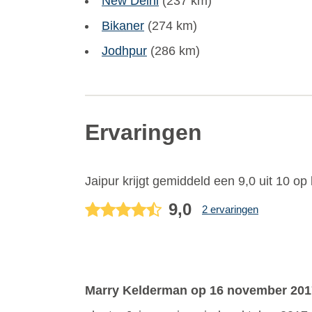
New Delhi
(237 km)
Bikaner
(274 km)
Jodhpur
(286 km)
Ervaringen
Jaipur
krijgt gemiddeld een
9,0
uit
10
op 
9,0
2 ervaringen
Marry Kelderman
op 16 november 201