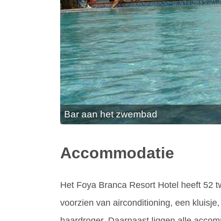
Bar aan het zwembad
Accommodatie
Het Foya Branca Resort Hotel heeft 52 t
voorzien van airconditioning, een kluisje
haardroger. Daarnaast liggen alle accom