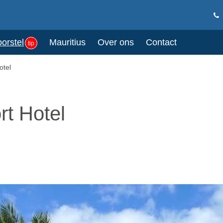
oorstel
Mauritius
Over ons
Contact
tip
otel
t Hotel