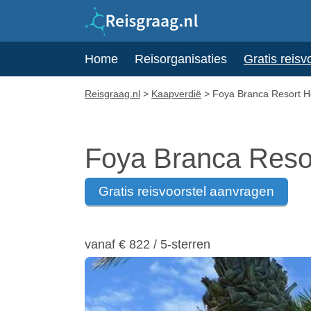
Home
Reisorganisaties
Gratis reisv
Reisgraag.nl
>
Kaapverdië
>
Foya Branca Resort H
Foya Branca Resor
gratis reisvoorstel aanvragen
vanaf €
822
/ 5-sterren