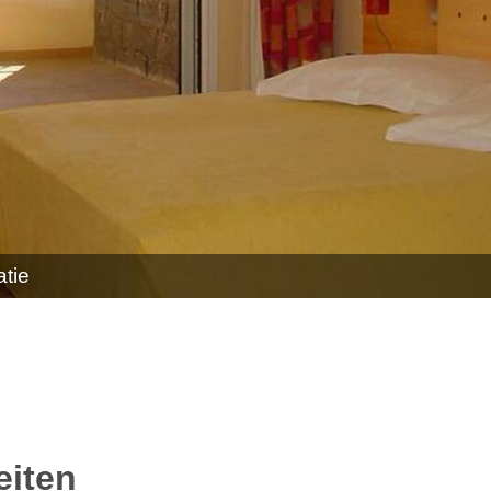
atie
eiten