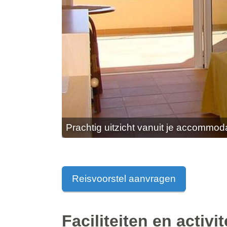
Prachtig uitzicht vanuit je accommod
Reisvoorstel aanvragen
Faciliteiten en activit