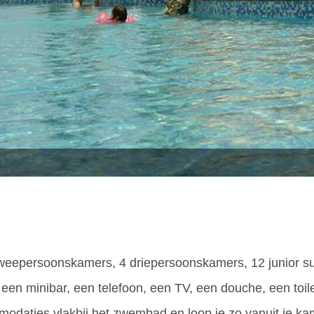
weepersoonskamers, 4 driepersoonskamers, 12 junior suit
, een minibar, een telefoon, een TV, een douche, een toil
modaties vlakbij het zwembad en loop je zo vanuit je ka