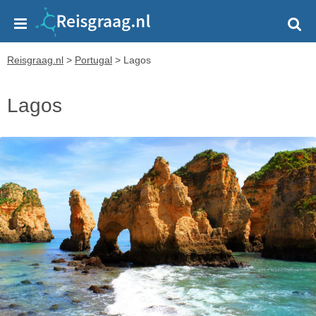
Reisgraag.nl
>
Portugal
>
Lagos
Lagos