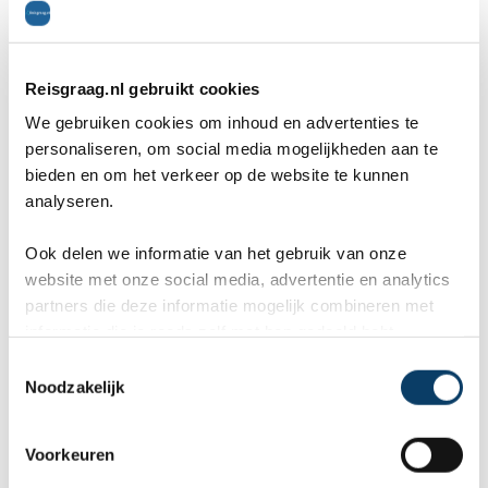
Algemeen
8
Reisgraag.nl gebruikt cookies
Restaurants
9
We gebruiken cookies om inhoud en advertenties te
Bezienswaardigheden
9
personaliseren, om social media mogelijkheden aan te
Ligging
8
bieden en om het verkeer op de website te kunnen
analyseren.
Volgende
Ook delen we informatie van het gebruik van onze
website met onze social media, advertentie en analytics
partners die deze informatie mogelijk combineren met
informatie die je reeds zelf met hen gedeeld hebt.
C
Bezienswaardigheden
Noodzakelijk
o
n
s
Hieronder vind je de bekendste
Voorkeuren
e