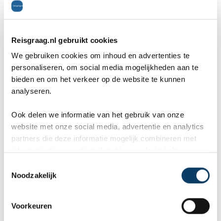
kunnen ontdekken...
te
Offerteformulier
Reisgraag.nl gebruikt cookies
We gebruiken cookies om inhoud en advertenties te
Vertel ons uw vakantie wensen. Onze
personaliseren, om social media mogelijkheden aan te
reisexperts maken gratis en vrijblijvend een
bieden en om het verkeer op de website te kunnen
reisvoorstel op maat.
analyseren.
ANVR, SGR, Calamiteitenfonds
Ook delen we informatie van het gebruik van onze
9,8 in 569 klantenreviews
website met onze social media, advertentie en analytics
partners die deze informatie mogelijk combineren met
Persoonlijk contact met expert
informatie die je reeds zelf met hen gedeeld hebt.
C
Wat zijn uw wensen?
Noodzakelijk
o
n
s
Voorkeuren
e