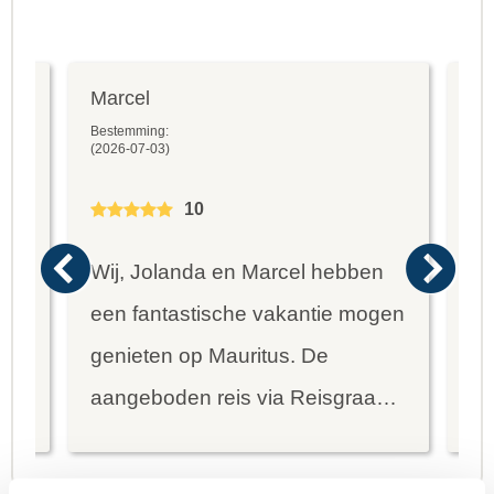
Marcel
Fr
Bestemming:
Bes
(2026-07-03)
(20
10
Wij, Jolanda en Marcel hebben
Wa
een fantastische vakantie mogen
va
genieten op Mauritus. De
To
ier
aangeboden reis via Reisgraag
be
is prima uitgebalanceerd om alle
to
mooie dingen van het eiland te
re