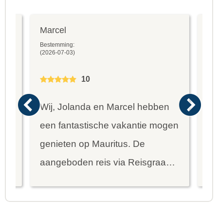
Marcel
Fr
Bestemming:
Bes
(2026-07-03)
(20
10
Wij, Jolanda en Marcel hebben
Wa
een fantastische vakantie mogen
va
genieten op Mauritus. De
To
ier
aangeboden reis via Reisgraag
be
is prima uitgebalanceerd om alle
to
mooie dingen van het eiland te
re
kunnen ontdekken...
te