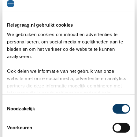
Stationssingel 120e
5371BB Ravenstein
Reisgraag.nl gebruikt cookies
We gebruiken cookies om inhoud en advertenties te
0486-412199
personaliseren, om social media mogelijkheden aan te
0486-412199
bieden en om het verkeer op de website te kunnen
analyseren.
rb@reisgraag.nl
Ook delen we informatie van het gebruik van onze
website met onze social media, advertentie en analytics
partners die deze informatie mogelijk combineren met
Aangesloten bij
informatie die je reeds zelf met hen gedeeld hebt.
C
Noodzakelijk
o
n
s
Voorkeuren
e
9,8 in 569 reviews