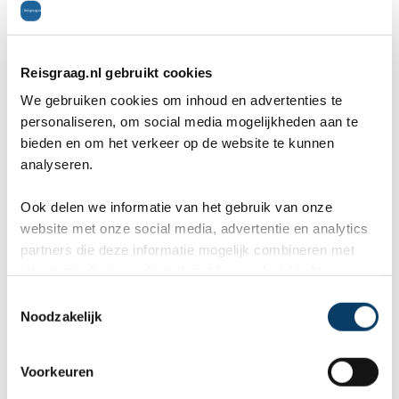
Reisgraag.nl gebruikt cookies
We gebruiken cookies om inhoud en advertenties te
personaliseren, om social media mogelijkheden aan te
bieden en om het verkeer op de website te kunnen
analyseren.
Ook delen we informatie van het gebruik van onze
website met onze social media, advertentie en analytics
partners die deze informatie mogelijk combineren met
informatie die je reeds zelf met hen gedeeld hebt.
C
Noodzakelijk
o
Reisgraag.nl
n
s
Stationssingel 120e
Voorkeuren
e
5371BB Ravenstein