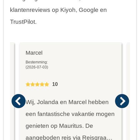
klantenreviews op Kiyoh, Google en
TrustPilot.
Marcel
Fr
Bestemming:
Bes
(2026-07-03)
(20
10
Wij, Jolanda en Marcel hebben
Wa
een fantastische vakantie mogen
va
genieten op Mauritus. De
To
ier
aangeboden reis via Reisgraag
be