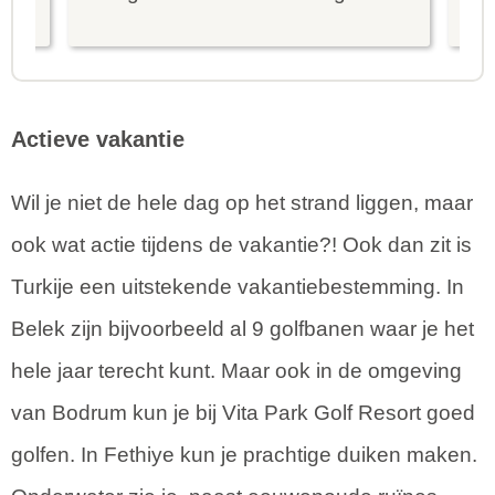
is prima uitgebalanceerd om alle
to
mooie dingen van het eiland te
re
kunnen ontdekken...
te
Actieve vakantie
Wil je niet de hele dag op het strand liggen, maar
ook wat actie tijdens de vakantie?! Ook dan zit is
Turkije een uitstekende vakantiebestemming. In
Belek zijn bijvoorbeeld al 9 golfbanen waar je het
hele jaar terecht kunt. Maar ook in de omgeving
van Bodrum kun je bij Vita Park Golf Resort goed
golfen. In Fethiye kun je prachtige duiken maken.