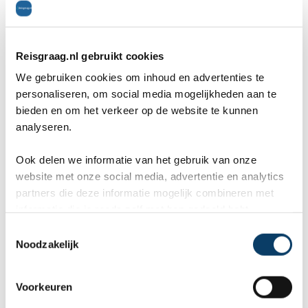
Reisgraag.nl gebruikt cookies
Bezienswaardigheden in Turkije
We gebruiken cookies om inhoud en advertenties te
personaliseren, om social media mogelijkheden aan te
Zin in een boottochtje? Vanuit Alanya vaar je
bieden en om het verkeer op de website te kunnen
analyseren.
langs de oude scheepswerf, de piraten-, fosfor-
Ook delen we informatie van het gebruik van onze
en liefsdesgrot en vervolgens langs de kust terug.
website met onze social media, advertentie en analytics
Bodrum is een goede uitvalsbasis om tijdens de
partners die deze informatie mogelijk combineren met
informatie die je reeds zelf met hen gedeeld hebt.
strandvakantie in Turkije kennis te maken met het
C
achterland, je vindt er vele culturele
Noodzakelijk
o
n
bezienswaardigheden. Vanuit verschillende
s
Voorkeuren
badplaatsen worden excursies aangeboden naar
e