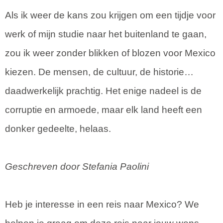
Als ik weer de kans zou krijgen om een tijdje voor
werk of mijn studie naar het buitenland te gaan,
zou ik weer zonder blikken of blozen voor Mexico
kiezen. De mensen, de cultuur, de historie…
daadwerkelijk prachtig. Het enige nadeel is de
corruptie en armoede, maar elk land heeft een
donker gedeelte, helaas.
Geschreven door Stefania Paolini
Heb je interesse in een reis naar Mexico? We