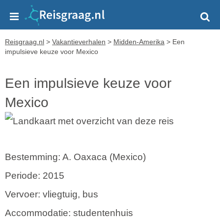
Reisgraag.nl
>
Vakantieverhalen
>
Midden-Amerika
>
Een
impulsieve keuze voor Mexico
Een impulsieve keuze voor
Mexico
Bestemming: A. Oaxaca (Mexico)
Periode: 2015
Vervoer: vliegtuig, bus
Accommodatie: studentenhuis