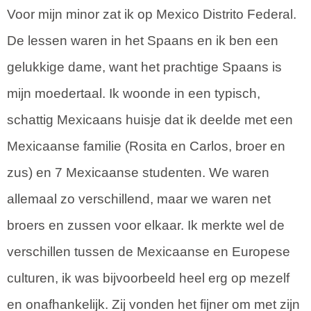
Voor mijn minor zat ik op Mexico Distrito Federal.
De lessen waren in het Spaans en ik ben een
gelukkige dame, want het prachtige Spaans is
mijn moedertaal. Ik woonde in een typisch,
schattig Mexicaans huisje dat ik deelde met een
Mexicaanse familie (Rosita en Carlos, broer en
zus) en 7 Mexicaanse studenten. We waren
allemaal zo verschillend, maar we waren net
broers en zussen voor elkaar. Ik merkte wel de
verschillen tussen de Mexicaanse en Europese
culturen, ik was bijvoorbeeld heel erg op mezelf
en onafhankelijk. Zij vonden het fijner om met zijn