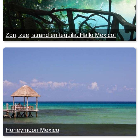
Zon, zee, strand en tequila. Hallo Mexico!
Honeymoon Mexico