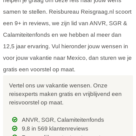
helpen je graag om deze reis naar jouw wens
samen te stellen. Reisbureau Reisgraag.nl scoort
een 9+ in reviews, we zijn lid van ANVR, SGR &
Calamiteitenfonds en we hebben al meer dan
12,5 jaar ervaring. Vul hieronder jouw wensen in
voor jouw vakantie naar Mexico, dan sturen we je
gratis een voorstel op maat.
Vertel ons uw vakantie wensen. Onze
reisexperts maken gratis en vrijblijvend een
reisvoorstel op maat.
ANVR, SGR, Calamiteitenfonds
9,8 in 569 klantenreviews