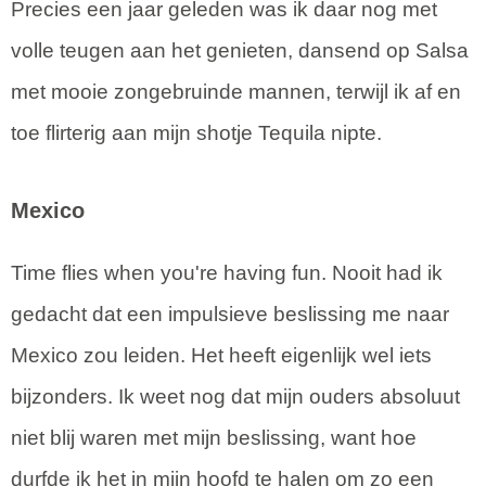
Precies een jaar geleden was ik daar nog met
volle teugen aan het genieten, dansend op Salsa
met mooie zongebruinde mannen, terwijl ik af en
toe flirterig aan mijn shotje Tequila nipte.
Mexico
Time flies when you're having fun. Nooit had ik
gedacht dat een impulsieve beslissing me naar
Mexico zou leiden. Het heeft eigenlijk wel iets
bijzonders. Ik weet nog dat mijn ouders absoluut
niet blij waren met mijn beslissing, want hoe
durfde ik het in mijn hoofd te halen om zo een