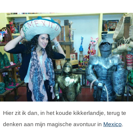
Hier zit ik dan, in het koude kikkerlandje, terug te
denken aan mijn magische avontuur in
Mexico
.