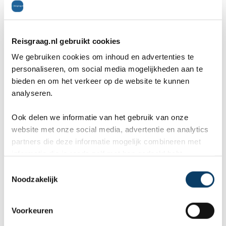
Dichtbij het hotel ligt een groot park waar je met
dolfijnen kunt zwemmen. Hier zit natuurlijk wel
Reisgraag.nl gebruikt cookies
een prijskaartje aan, maar dit is gewoon een
We gebruiken cookies om inhoud en advertenties te
personaliseren, om social media mogelijkheden aan te
'once in a life time' ervaring. Tenminste zo
bieden en om het verkeer op de website te kunnen
dachten wij erover. Eenmaal aangekomen bij het
analyseren.
Delphinus Riviera Maya was het onze tijd om
Ook delen we informatie van het gebruik van onze
website met onze social media, advertentie en analytics
deze ervaring te gaan beleven. Ik moest er wel
partners die deze informatie mogelijk combineren met
even aan wennen, zo'n grote 'vis' die met je ging
informatie die je reeds zelf met hen gedeeld hebt.
dansen of je een kusje gaf. Ach, leuk was het
C
Noodzakelijk
o
zeker!
n
s
Voorkeuren
e