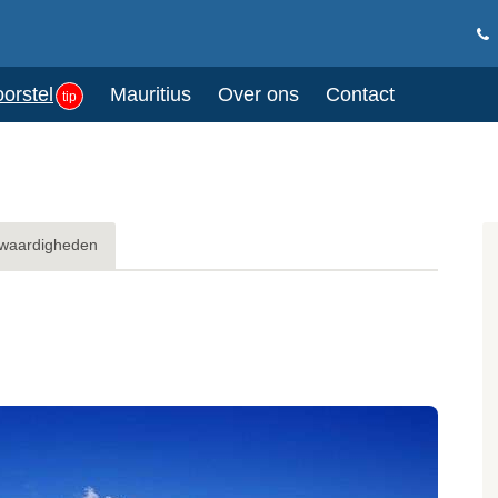
oorstel
Mauritius
Over ons
Contact
tip
waardigheden