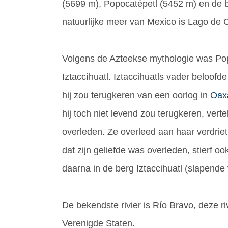
(5699 m), Popocatépetl (5452 m) en de b
natuurlijke meer van Mexico is Lago de 
Volgens de Azteekse mythologie was Popo
Iztaccíhuatl. Iztaccihuatls vader beloof
hij zou terugkeren van een oorlog in
Oax
hij toch niet levend zou terugkeren, vert
overleden. Ze overleed aan haar verdrie
dat zijn geliefde was overleden, stierf o
daarna in de berg Iztaccihuatl (slapende
De bekendste rivier is Río Bravo, deze r
Verenigde Staten.