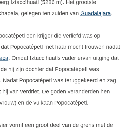
erg Iztaccíhuatl (5286 m). Het grootste
Chapala, gelegen ten zuiden van
Guadalajara
.
catépetl een krijger die verliefd was op
de dat Popocatépetl met haar mocht trouwen nadat
aca
. Omdat Iztaccihuatls vader ervan uitging dat
elde hij zijn dochter dat Popocatépetl was
t. Nadat Popocatépetl was teruggekeerd en zag
ok hij van verdriet. De goden veranderden hen
 vrouw) en de vulkaan Popocatépetl.
ivier vormt een groot deel van de grens met de