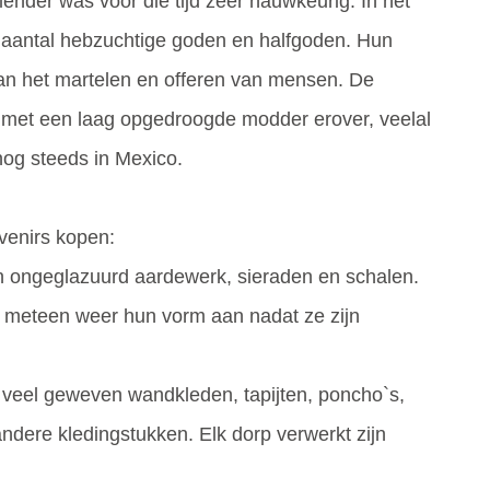
ender was voor die tijd zeer nauwkeurig. In het
 aantal hebzuchtige goden en halfgoden. Hun
an het martelen en offeren van mensen. De
 met een laag opgedroogde modder erover, veelal
nog steeds in Mexico.
venirs kopen:
n ongeglazuurd aardewerk, sieraden en schalen.
meteen weer hun vorm aan nadat ze zijn
 veel geweven wandkleden, tapijten, poncho`s,
dere kledingstukken. Elk dorp verwerkt zijn