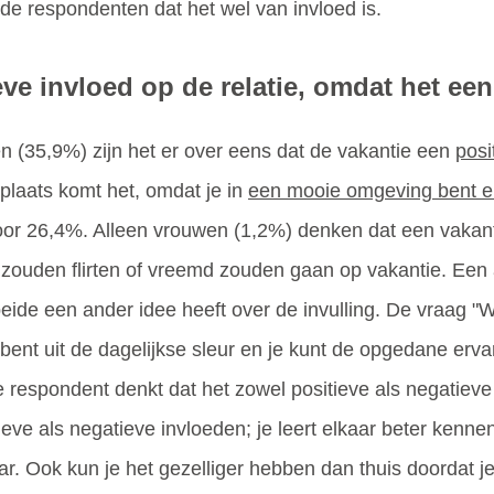
de respondenten dat het wel van invloed is.
eve invloed op de relatie, omdat het ee
 (35,9%) zijn het er over eens dat de vakantie een
posi
laats komt het, omdat je in
een mooie omgeving bent e
voor 26,4%. Alleen vrouwen (1,2%) denken dat een vakant
eer zouden flirten of vreemd zouden gaan op vakantie. E
eide een ander idee heeft over de invulling. De vraag "
bent uit de dagelijkse sleur en je kunt de opgedane erv
 respondent denkt dat het zowel positieve als negatieve
eve als negatieve invloeden; je leert elkaar beter kenne
ar. Ook kun je het gezelliger hebben dan thuis doordat j