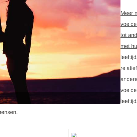
Meer 
voelde
tot an
met hu
leefti
relati
andere
voelde
leefti
mensen.