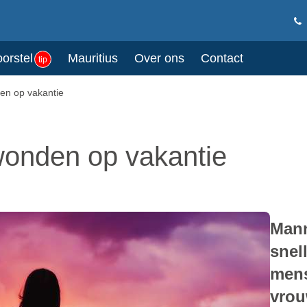
oorstel
Mauritius
Over ons
Contact
tip
en op vakantie
wonden op vakantie
Mann
snel
mens
vro