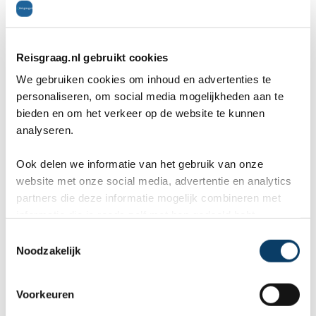
Bezienswaardigheden
10
Inwoners
8
Reisgraag.nl gebruikt cookies
Ligging
8
We gebruiken cookies om inhoud en advertenties te
personaliseren, om social media mogelijkheden aan te
Anke
op 1 april 2014
bieden en om het verkeer op de website te kunnen
plaats: Buenos Aires, reisperiode: april 2014
analyseren.
Ook delen we informatie van het gebruik van onze
Het is een prachtig land dat heel gevarieerd is.
website met onze social media, advertentie en analytics
prachtige natuur in het zuiden, heel aangename
partners die deze informatie mogelijk combineren met
informatie die je reeds zelf met hen gedeeld hebt.
hoofdstad en prachtige watervallen.
C
Noodzakelijk
o
Algemeen
8
n
Uitgaan
8
s
Voorkeuren
e
Cultuur
8