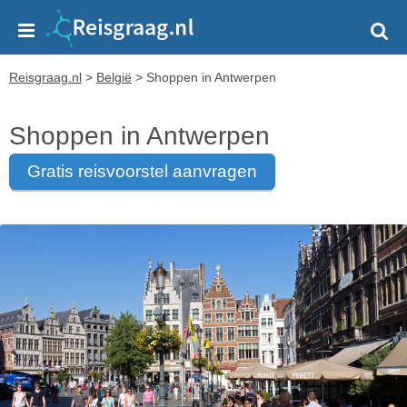
Reisgraag.nl
>
België
>
Shoppen in Antwerpen
Shoppen in Antwerpen
gratis reisvoorstel aanvragen