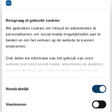
10
Wij, Jolanda en Marcel hebben
Wa
Reisgraag.nl gebruikt cookies
We gebruiken cookies om inhoud en advertenties te
een fantastische vakantie mogen
va
personaliseren, om social media mogelijkheden aan te
genieten op Mauritus. De
To
bieden en om het verkeer op de website te kunnen
analyseren.
ier
aangeboden reis via Reisgraag
be
is prima uitgebalanceerd om alle
to
Ook delen we informatie van het gebruik van onze
website met onze social media, advertentie en analytics
mooie dingen van het eiland te
re
partners die deze informatie mogelijk combineren met
kunnen ontdekken...
te
informatie die je reeds zelf met hen gedeeld hebt.
Offerteformulier
C
Noodzakelijk
o
n
Vertel ons uw vakantie wensen. Onze
s
Voorkeuren
reisexperts maken gratis en vrijblijvend een
e